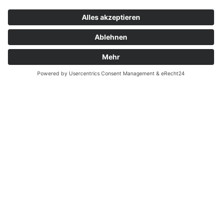
Hauptsaison
01.05.2026 -
120-
155-
175-
10.10.2026
145 €
165 €
195 €
Silvester und Februar
Anrufen
Anfrage
Buchen
Gut zu wissen
Leistungen, Preise & Konditionen
Preiskonditionen und Ermäßigungen
Kinderermäßigungen