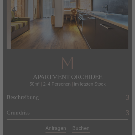
hervorragend als Ausgangspunkt für
Wanderungen und Radtouren im Sommer
sowie für erlebnisreiche Skitage in den
Wintermonaten. Restaurants und Pizzerien
erreicht ihr bequem zu Fuß. Bezogene
Betten und Handtücher findet ihr bei eurer
Ankunft bereits im Apartment vor und auf
Wunsch stellen wir euch
ein Kinderbett
sowie einen Kinderhochstuhl zur Verfügung
.
Auf Anfrage ist auch euer
Vierbeiner
APARTMENT ORCHIDEE
willkommen
.
50m
|
2–4 Personen
|
im letzten Stock
2
Beschreibung
Grundriss
Anfragen
Buchen