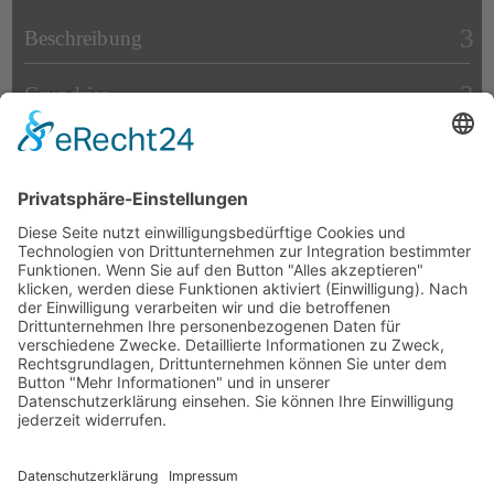
Beschreibung
Grundriss
Anfragen
Buchen
2
3
4
Personen
ab
ab
ab
Nebensaison
11.10.2026 – 30.04.2027
100-
135-
155-
ausgenommen
120 €
145 €
165 €
Silvester und Februar