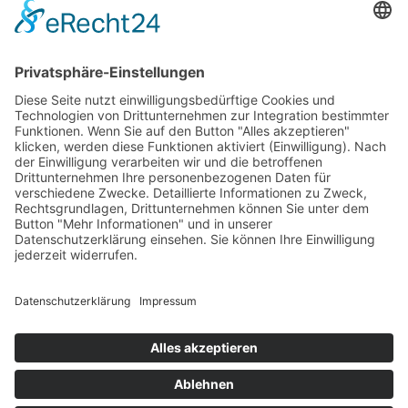
Telefon & Whatsapp
+39 346 1015775
info
@
marialisa.it
Anfahrt/Karte
Apartments Marialisa
Familie
Oberpertinger
Gufidaun 80 a | I-39043 Klausen
MwSt.-Nr
. IT00316840214 |
CIN
IT021022B4RN42BHV3 |
Datenschutz