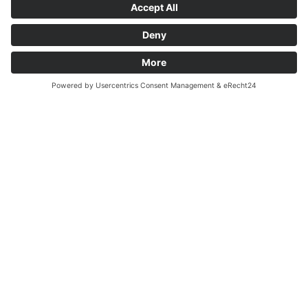
febbraio
Chiama
Richiesta
Prenota
BUONO A SAPERSI
Servizi, prezzi e condizioni
Condizioni di prezzo e sconti
Sconti per bambini
Animali domestici
Costi aggiuntivi e condizioni di pagamento