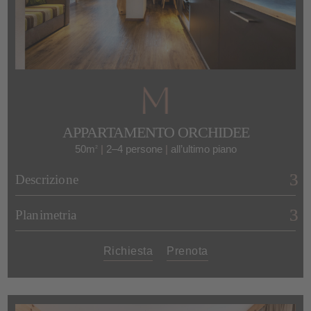
letti e asciugamani rifatti nell’appartamento e
su richiesta, possiamo fornirti
una culla ed
un seggiolone
. Su richiesta, anche il tuo
amico a quattro zampe è il
benvenuto.
APPARTAMENTO ORCHIDEE
50m
|
2–4 persone
|
all’ultimo piano
2
Descrizione
Planimetria
Richiesta
Prenota