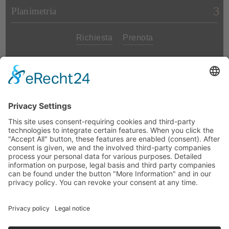
Planimetria
Richiesta
Prenota
2
3
4
Persone
da
da
da
Bassa Stagione
11.10.2026 – 30.04.2027
100-
135-
155-
escluso capodanno e
120 €
145 €
165 €
febbraio
Alta Stagione
01.05.2026 – 10.10.2026
120-
155-
175-
incluso capodanno e
145 €
165 €
195 €